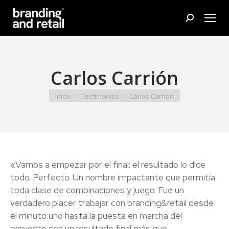
Buscar:
Carlos Carrión
Estás aquí:
Inicio
Testimonios
Carlos Carrión
«Vamos a empezar por el final: el resultado lo dice
todo. Perfecto. Un nombre impactante que permitía
toda clase de combinaciones y juego. Fue un
verdadero placer trabajar con branding&retail desde
el minuto uno hasta la puesta en marcha del
proyecto con un resultado final más que