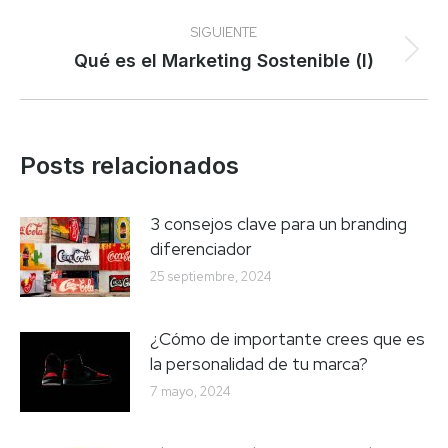
anterior:
publicaciones
SIGUIENTE
Publicación
Qué es el Marketing Sostenible (I)
siguiente:
Posts relacionados
3 consejos clave para un branding
diferenciador
25 septiembre, 2024
¿Cómo de importante crees que es
la personalidad de tu marca?
7 mayo, 2024