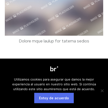
Dolore mque laulup for tatema sedios
Aviso legal
Política de privacidad
Política de cookies
Utilizamos cookies para asegurar que damos la mejor
experiencia al usuario en nuestro sitio web. Si continúa
utilizando este sitio asumiremos que está de acuerdo.
Estoy de acuerdo