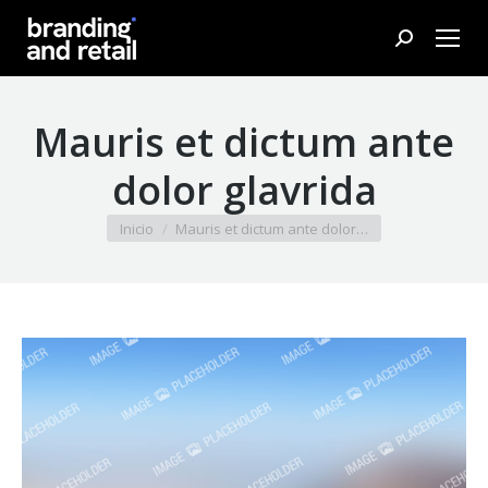
Buscar:
Mauris et dictum ante
dolor glavrida
Estás aquí:
Inicio
Mauris et dictum ante dolor…