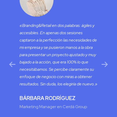
ding &
«Branding&Retail en dos palabras: ágiles y
«Vamos
accesibles. En apenas dos sesiones
lo dic
ó ser
captaron a la perfección las necesidades de
impact
mi empresa y se pusieron manos a la obra
combin
para presentar un proyecto ajustado y muy
placer
ta
bajado a la acción, que era 100% lo que
minuto
tando
necesitábamos. Se percibe claramente su
proyec
al. Su
enfoque de negocio con miras a obtener
satisf
resultados. Sin duda, los elegiría de nuevo.»
saber 
s creó
BÁRBARA RODRÍGUEZ
CAR
sólida
a
Marketing Manager en Cerdá Group
Direc