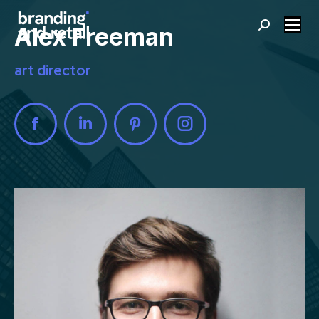
Buscar:
Alex Freeman
art director
Facebook
Linkedin
Pinterest
Instagram