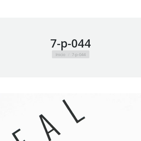
7-p-044
Estás aquí:
Inicio
7-p-044