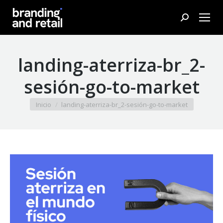
Buscar:
landing-aterriza-br_2-
sesión-go-to-market
Estás aquí:
Inicio
landing-aterriza-br_2-sesión-go-to-market