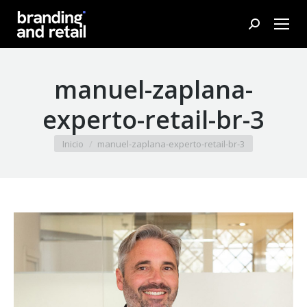
Buscar:
manuel-zaplana-
experto-retail-br-3
Estás aquí:
Inicio
manuel-zaplana-experto-retail-br-3