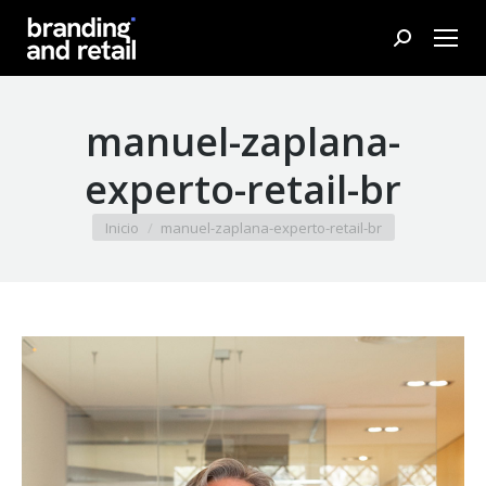
Buscar:
manuel-zaplana-
experto-retail-br
Estás aquí:
Inicio
manuel-zaplana-experto-retail-br