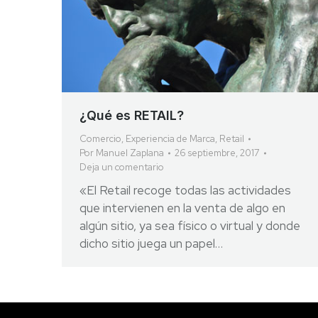
¿Qué es RETAIL?
Comercio
,
Experiencia de Marca
,
Retail
Por
Manuel Zaplana
26 septiembre, 2017
Deja un comentario
«El Retail recoge todas las actividades
que intervienen en la venta de algo en
algún sitio, ya sea físico o virtual y donde
dicho sitio juega un papel…