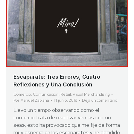
Escaparate: Tres Errores, Cuatro
Reflexiones y Una Conclusión
Comercio
,
Comunicación
,
Retail
,
Visual Merchandising
Por
Manuel Zaplana
14 junio, 2018
Deja un comentario
Llevo un tiempo observando como el
comercio trata de reactivar ventas «como
sea», esto ha provocado que me fije de forma
muy especial en los escaparates y he decidido