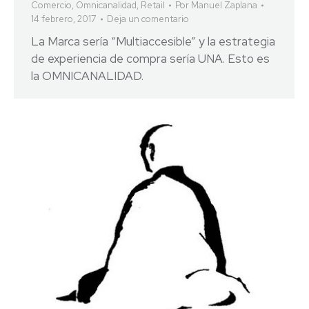
Comercio
,
Omnicanalidad
,
Retail
Por
Manuel Zaplana
14 febrero, 2017
Deja un comentario
La Marca sería “Multiaccesible” y la estrategia
de experiencia de compra sería UNA. Esto es
la OMNICANALIDAD.