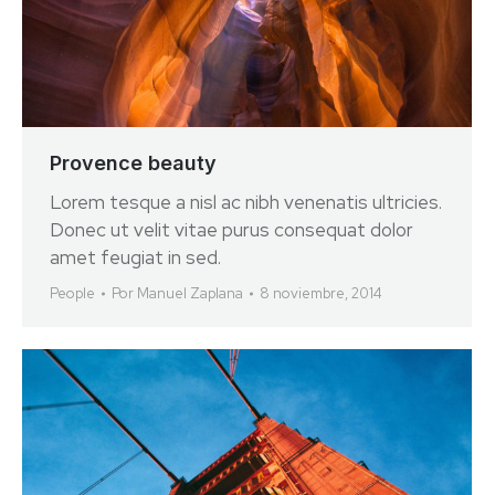
Provence beauty
Lorem tesque a nisl ac nibh venenatis ultricies.
Donec ut velit vitae purus consequat dolor
amet feugiat in sed.
People
Por
Manuel Zaplana
8 noviembre, 2014