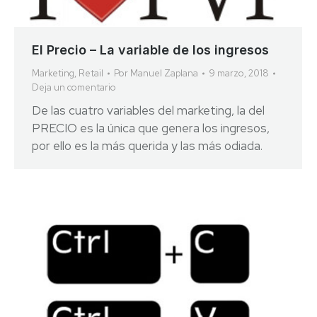
El Precio – La variable de los ingresos
Marketing
,
Retail
Por
Manuel Zaplana
9 marzo, 2018
Deja un comentario
De las cuatro variables del marketing, la del
PRECIO es la única que genera los ingresos,
por ello es la más querida y las más odiada.