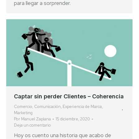
para llegar a sorprender.
Captar sin perder Clientes – Coherencia
Comercio
,
Comunicación
,
Experiencia de Marca
,
Marketing
Por
Manuel Zaplana
15 diciembre, 2020
Deja un comentario
Hoy os cuento una historia que acabo de