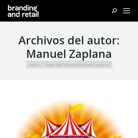
Buscar:
Archivos del autor:
Manuel Zaplana
Estás aquí:
Inicio
Autor del artículo Manuel Zaplana