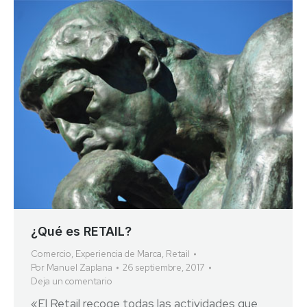
¿Qué es RETAIL?
Comercio
,
Experiencia de Marca
,
Retail
Por
Manuel Zaplana
26 septiembre, 2017
Deja un comentario
«El Retail recoge todas las actividades que