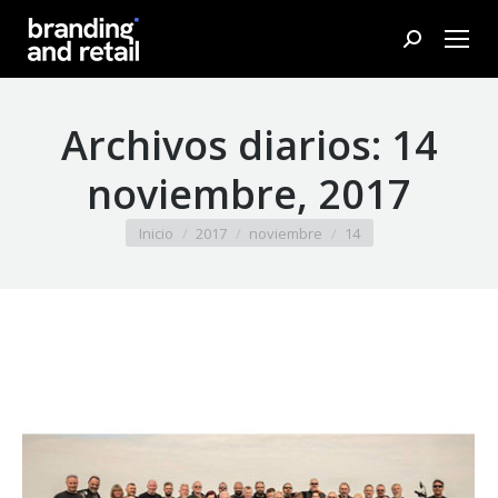
Buscar:
Archivos diarios:
14
noviembre, 2017
Estás aquí:
Inicio
2017
noviembre
14