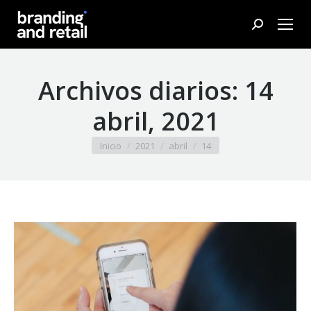
Buscar:
Archivos diarios:
14
abril, 2021
Estás aquí:
Inicio
2021
abril
14