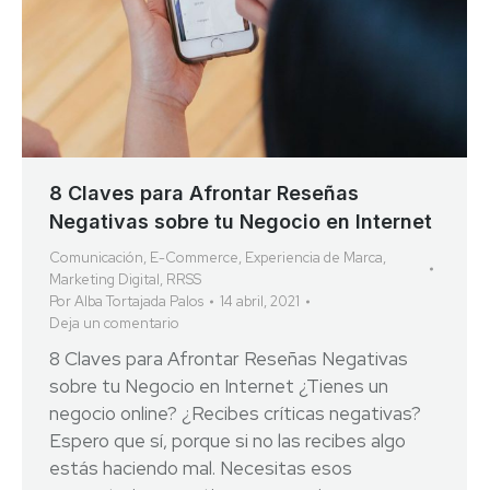
8 Claves para Afrontar Reseñas
Negativas sobre tu Negocio en Internet
Comunicación
,
E-Commerce
,
Experiencia de Marca
,
Marketing Digital
,
RRSS
Por
Alba Tortajada Palos
14 abril, 2021
Deja un comentario
8 Claves para Afrontar Reseñas Negativas
sobre tu Negocio en Internet ¿Tienes un
negocio online? ¿Recibes críticas negativas?
Espero que sí, porque si no las recibes algo
estás haciendo mal. Necesitas esos