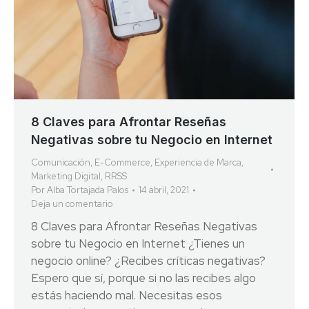
8 Claves para Afrontar Reseñas
Negativas sobre tu Negocio en Internet
Comunicación
,
E-Commerce
,
Experiencia de Marca
,
Marketing Digital
,
RRSS
Por
Alba Tortajada Palos
14 abril, 2021
Deja un comentario
8 Claves para Afrontar Reseñas Negativas
sobre tu Negocio en Internet ¿Tienes un
negocio online? ¿Recibes críticas negativas?
Espero que sí, porque si no las recibes algo
estás haciendo mal. Necesitas esos