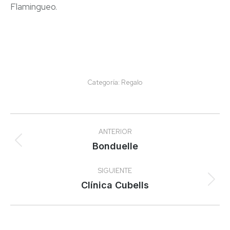
Flamingueo.
Categoría:
Regalo
Navegación
ANTERIOR
entre
Proyecto
Bonduelle
anterior
proyectos
SIGUIENTE
Proyecto
Clínica Cubells
siguiente