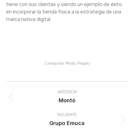
tiene con sus clientas y siendo un ejemplo de éxito
en incorporar la tienda física a la estrategia de una
marca nativa digital.
Categorías:
Moda
,
Regalo
Navegación
ANTERIOR
entre
Proyecto
Montó
anterior
proyectos
SIGUIENTE
Proyecto
Grupo Emuca
siguiente