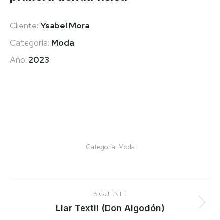
Cliente:
Ysabel Mora
Categoría:
Moda
Año:
2023
Categoría:
Moda
Navegación
SIGUIENTE
entre
Proyecto
Llar Textil (Don Algodón)
siguiente