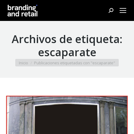
Buscar:
Archivos de etiqueta:
escaparate
Estás aquí:
Inicio
Publicaciones etiquetadas con "escaparate"