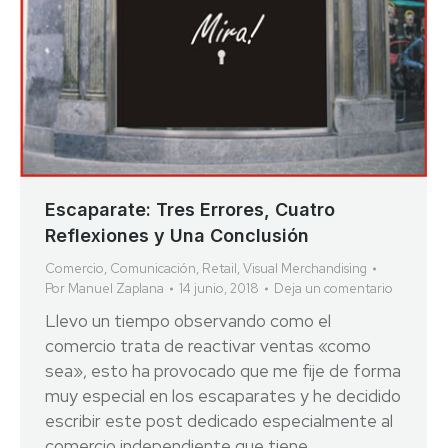
Escaparate: Tres Errores, Cuatro
Reflexiones y Una Conclusión
Comercio
,
Comunicación
,
Retail
,
Visual Merchandising
Por
Manuel Zaplana
14 junio, 2018
Deja un comentario
Llevo un tiempo observando como el
comercio trata de reactivar ventas «como
sea», esto ha provocado que me fije de forma
muy especial en los escaparates y he decidido
escribir este post dedicado especialmente al
comercio independiente que tiene