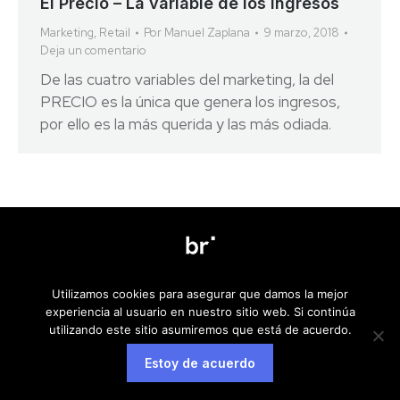
El Precio – La variable de los ingresos
Marketing
,
Retail
Por
Manuel Zaplana
9 marzo, 2018
Deja un comentario
De las cuatro variables del marketing, la del
PRECIO es la única que genera los ingresos,
por ello es la más querida y las más odiada.
Aviso legal
Política de privacidad
Política de cookies
Utilizamos cookies para asegurar que damos la mejor
experiencia al usuario en nuestro sitio web. Si continúa
utilizando este sitio asumiremos que está de acuerdo.
Estoy de acuerdo