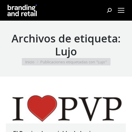
Buscar:
Archivos de etiqueta:
Lujo
Estás aquí:
Inicio
Publicaciones etiquetadas con "Lujo"