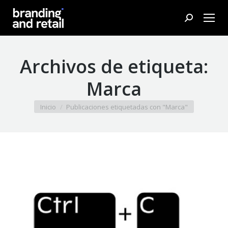
Buscar:
Archivos de etiqueta:
Marca
Estás aquí:
Inicio
Publicaciones etiquetadas con "Marca"