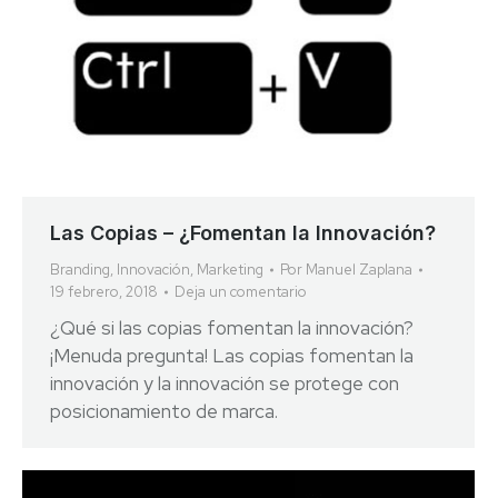
Las Copias – ¿Fomentan la Innovación?
Branding
,
Innovación
,
Marketing
Por
Manuel Zaplana
19 febrero, 2018
Deja un comentario
¿Qué si las copias fomentan la innovación?
¡Menuda pregunta! Las copias fomentan la
innovación y la innovación se protege con
posicionamiento de marca.