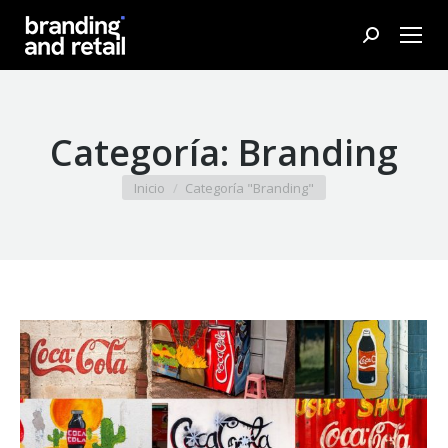
Buscar:
Categoría:
Branding
Estás aquí:
Inicio
Categoría "Branding"