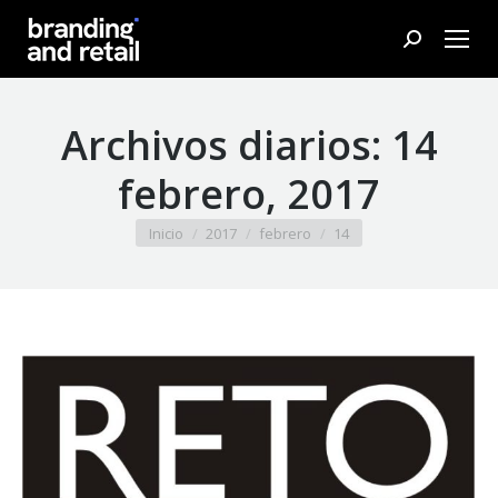
Buscar:
Archivos diarios:
14
febrero, 2017
Estás aquí:
Inicio
2017
febrero
14