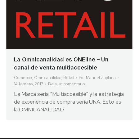
La Omnicanalidad es ONEline – Un
canal de venta multiaccesible
Comercio
,
Omnicanalidad
,
Retail
Por
Manuel Zaplana
14 febrero, 2017
Deja un comentario
La Marca sería “Multiaccesible” y la estrategia
de experiencia de compra sería UNA. Esto es
la OMNICANALIDAD.