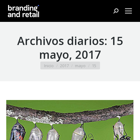
Buscar:
Archivos diarios:
15
mayo, 2017
Estás aquí:
Inicio
2017
mayo
15