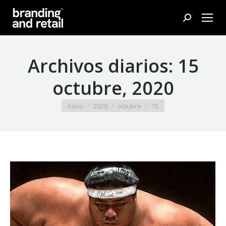
Buscar:
Archivos diarios:
15
octubre, 2020
Estás aquí:
Inicio
2020
octubre
15