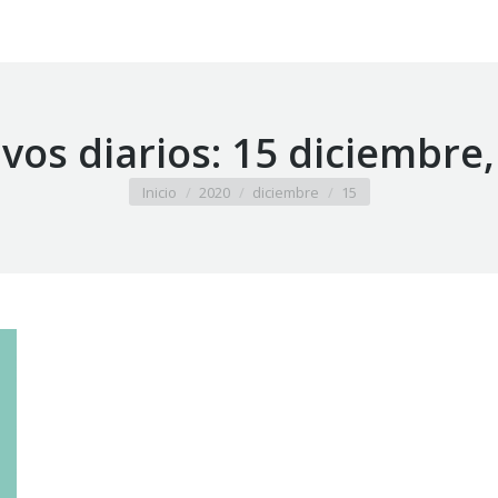
vos diarios:
15 diciembre,
Estás aquí:
Inicio
2020
diciembre
15