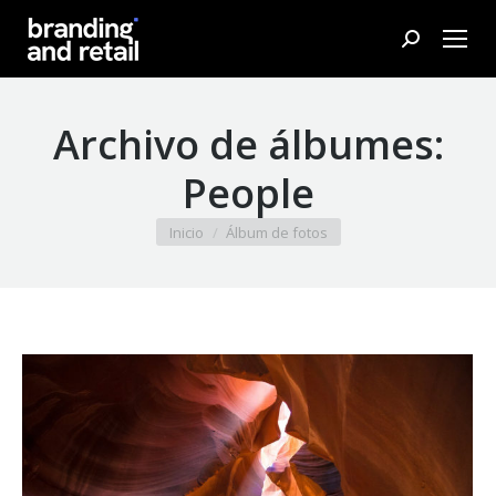
Buscar:
Archivo de álbumes:
People
Estás aquí:
Inicio
Álbum de fotos