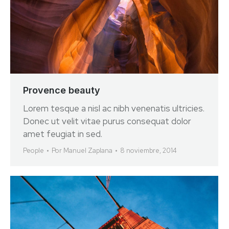
Provence beauty
Lorem tesque a nisl ac nibh venenatis ultricies.
Donec ut velit vitae purus consequat dolor
amet feugiat in sed.
People
Por
Manuel Zaplana
8 noviembre, 2014