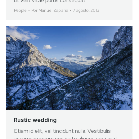
ut velit vitae purus consequat.
People
Por
Manuel Zaplana
7 agosto, 2013
Rustic wedding
Etiam id elit, vel tincidunt nulla. Vestibulis
accumsan ipsum non justo aliqueu urna erat.