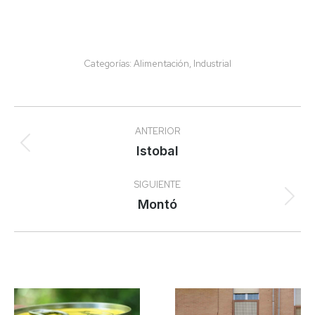
Categorías:
Alimentación
,
Industrial
Navegación
ANTERIOR
entre
Proyecto
Istobal
anterior
proyectos
SIGUIENTE
Proyecto
Montó
siguiente