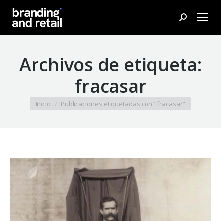
Buscar:
Archivos de etiqueta:
fracasar
Estás aquí:
Inicio
Publicaciones etiquetadas con "fracasar"