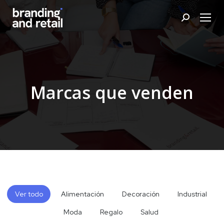
Buscar:
Marcas que venden
Ver todo
Alimentación
Decoración
Industrial
Moda
Regalo
Salud